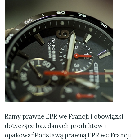
Ramy prawne EPR we Francji i obowiązki
dotyczące baz danych produktów i
opakowańPodstawą prawną EPR we Francji