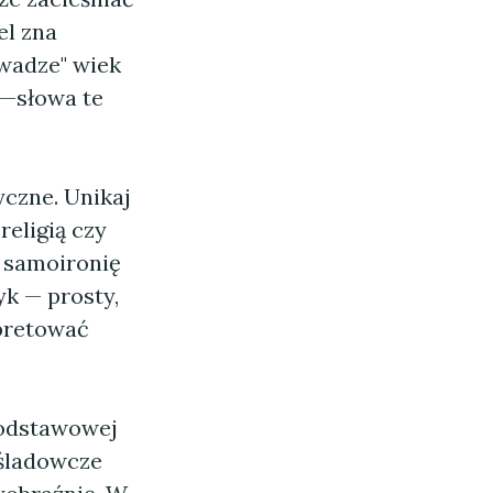
el zna
uwadze" wiek
a—słowa te
czne. Unikaj
eligią czy
i samoironię
yk — prosty,
rpretować
podstawowej
aśladowcze