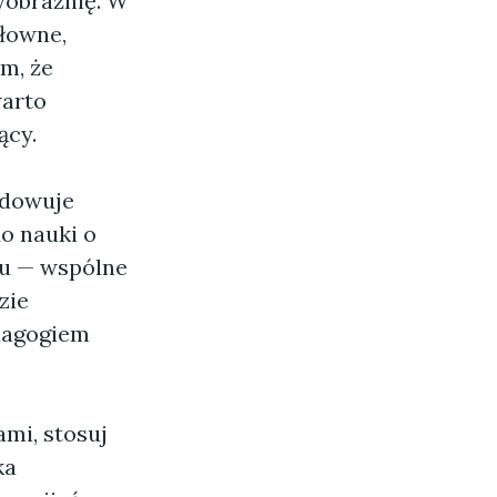
wyobraźnię. W
łowne,
m, że
warto
ący.
ładowuje
do nauki o
ru — wspólne
zie
edagogiem
mi, stosuj
ka