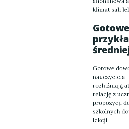
anonimowa an
klimat sali l
Gotowe 
przykła
średnie
Gotowe dowci
nauczyciela —
rozluźniają 
relację z uc
propozycji d
szkolnych do
lekcji.