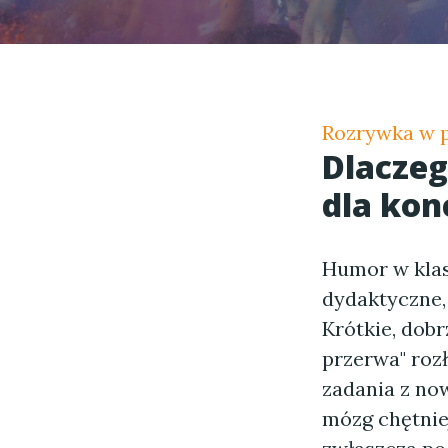
Rozrywka w p
Dlaczeg
dla konc
Humor w klas
dydaktyczne,
Krótkie, dobr
przerwa" rozł
zadania z no
mózg chętnie