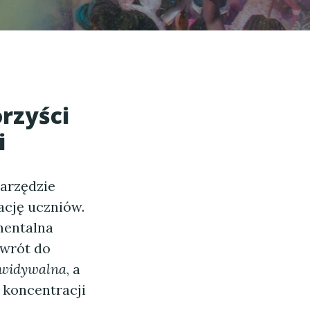
rzyści
i
narzędzie
ację uczniów.
 mentalna
owrót do
zewidywalna
, a
 koncentracji