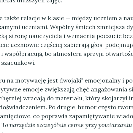
dczas dłuższych zajęć.
 także relacje w klasie — między uczniem a na
samymi uczniami. Wspólny śmiech zmniejsza dy
zką stronę nauczyciela i wzmacnia poczucie be
cie uczniowie częściej zabierają głos, podejmuj
 i współpracują, bo atmosfera sprzyja otwartośc
szacunkowi.
 na motywację jest dwojaki" emocjonalny i po
zytywne emocje zwiększają chęć angażowania s
hętniej wracają do materiału, który skojarzył i
oświadczeniem. Po drugie, humor często tworzy
pamięciowe, co poprawia zapamiętywanie wiado
.
To narzędzie szczególnie cenne przy powtarzaniu