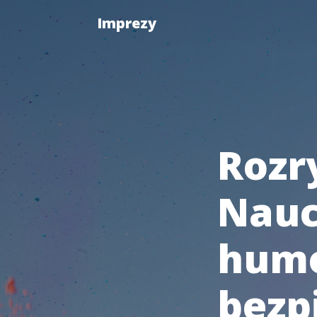
Imprezy
Rozr
Nauc
humo
bezp