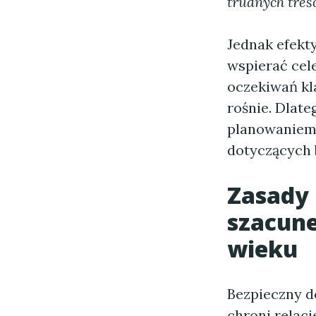
trudnych treśc
Jednak efekt
wspierać cel
oczekiwań kl
rośnie. Dlat
planowaniem,
dotyczących 
Zasady 
szacune
wieku
Bezpieczny d
chroni relacj