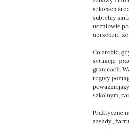
zabawy i humo
szkołach śre
subtelny sar
uczniowie pot
uprzedzić, ż
Co zrobić, gd
sytuację" prz
granicach. W
reguły pomag
poważniejszy
szkolnym, za
Praktyczne n
zasady „żartu