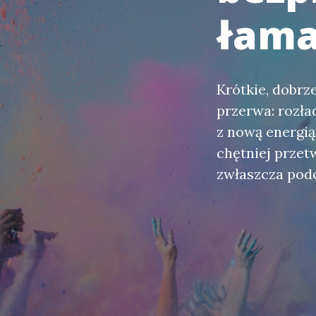
łama
Krótkie, dobrz
przerwa: rozła
z nową energi
chętniej przet
zwłaszcza podc