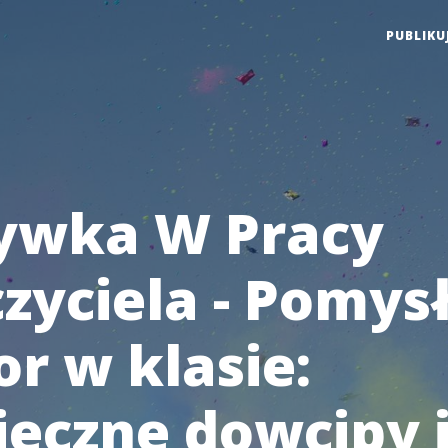
PUBLIKU
ywka W Pracy
zyciela - Pomys
r w klasie:
ieczne dowcipy 