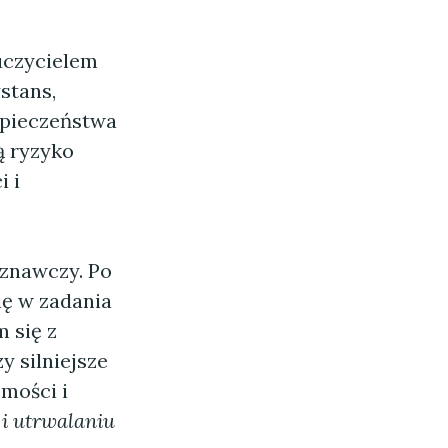
uczycielem
stans,
zpieczeństwa
ą ryzyko
i i
znawczy. Po
ię w zadania
m się z
 silniejsze
mości i
 i utrwalaniu