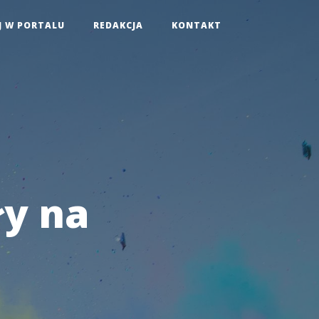
J W PORTALU
REDAKCJA
KONTAKT
ły na
i