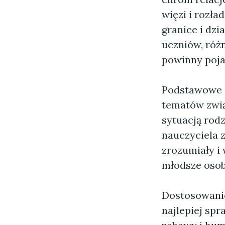
więzi i rozła
granice i dzi
uczniów, róż
powinny pojaw
Podstawowe z
tematów zwią
sytuacją rodz
nauczyciela z
zrozumiały i
młodsze osoby
Dostosowanie
najlepiej sp