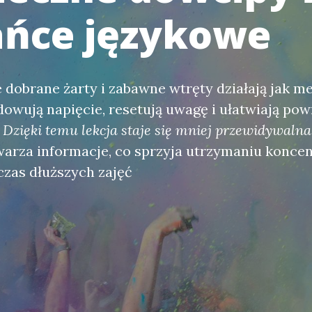
ńce językowe
e dobrane żarty i zabawne wtręty działają jak m
dowują napięcie, resetują uwagę i ułatwiają pow
ą
Dzięki temu lekcja staje się mniej przewidywalna
warza informacje, co sprzyja utrzymaniu koncen
zas dłuższych zajęć