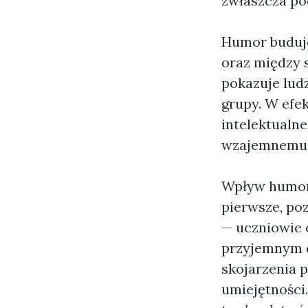
zwłaszcza po
Humor buduje
oraz między 
pokazuje lud
grupy. W efek
intelektualne
wzajemnemu 
Wpływ humoru
pierwsze, po
— uczniowie c
przyjemnym d
skojarzenia 
umiejętności