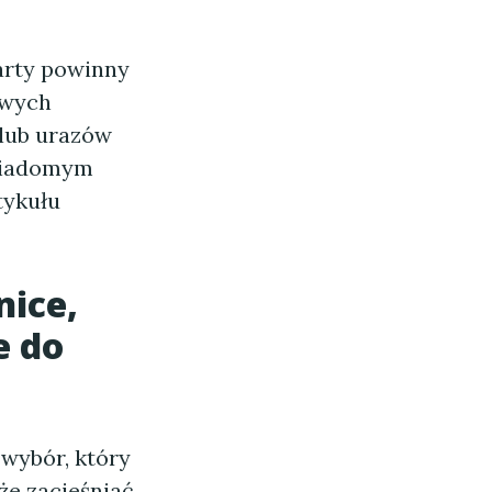
arty powinny
owych
 lub urazów
świadomym
tykułu
nice,
e do
 wybór, który
e zacieśniać