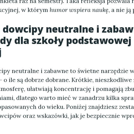
kieta raz na semestr). Taka refleksja pozwala 
ekcyjnej, w którym
humor wspiera naukę
, a nie j
dowcipy neutralne i zaba
dy dla szkoły podstawowej 
j
py neutralne i zabawne to świetne narzędzie w
 o ile są dobrze dobrane. Krótkie, nieszkodliwe 
atmosferę, ułatwiają koncentrację i pomagają z
zniami, dlatego warto mieć w zanadrzu kilka sp
opasowanych do wieku. Poniżej znajdziesz zest
wcipów oraz wskazówki, jak je bezpiecznie wp