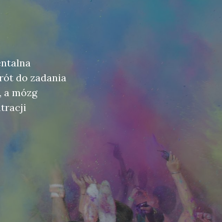
entalna
rót do zadania
, a mózg
tracji