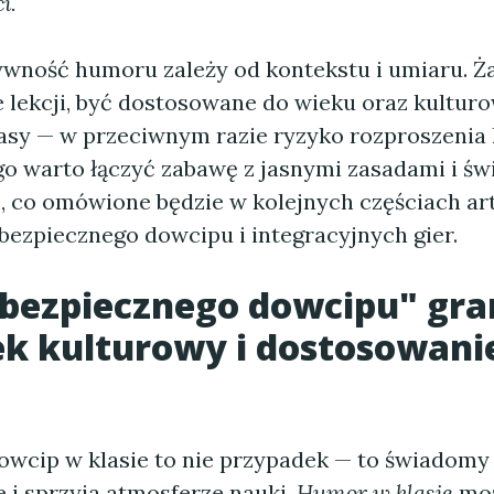
i.
ywność humoru zależy od kontekstu i umiaru. Ż
e lekcji, być dostosowane do wieku oraz kultur
asy — w przeciwnym razie ryzyko rozproszenia
ego warto łączyć zabawę z jasnymi zasadami i 
 co omówione będzie w kolejnych częściach ar
bezpiecznego dowcipu i integracyjnych gier.
bezpiecznego dowcipu" gra
k kulturowy i dostosowani
owcip w klasie to nie przypadek — to świadomy
e i sprzyja atmosferze nauki.
Humor w klasie
moż