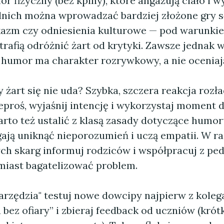
r fizyczny (bez kpiny), które angażują ciało i 
dnich można wprowadzać bardziej złożone gry s
kazm czy odniesienia kulturowe — pod warunkie
rafią odróżnić żart od krytyki. Zawsze jednak 
e humor ma charakter rozrywkowy, a nie oceniaj
y żart się nie uda? Szybka, szczera reakcja roz
eproś, wyjaśnij intencję i wykorzystaj moment 
arto też ustalić z klasą zasady dotyczące humo
ają uniknąć nieporozumień i uczą empatii. W ra
ch skarg informuj rodziców i współpracuj z p
miast bagatelizować problem.
arzędzia" testuj nowe dowcipy najpierw z kolega
 bez ofiary” i zbieraj feedback od uczniów (krót