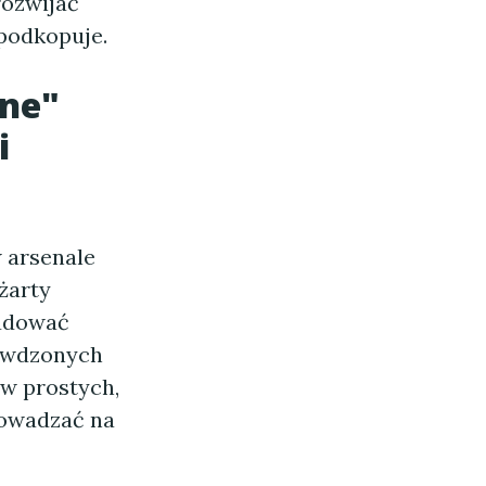
rozwijać
ą podkopuje.
wne"
i
 arsenale
żarty
budować
rawdzonych
aw prostych,
rowadzać na