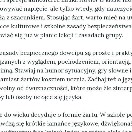
dowywać napięcie, ale tylko wtedy, gdy nauczyci
ała z szacunkiem. Stosując żart, warto mieć na 
nice kulturowe i szkolne zasady bezpieczeństw
iać się już w planie lekcji i zasadach grupy.
asady bezpiecznego dowcipu są proste i prakty
zanych z wyglądem, pochodzeniem, orientacją, r
inną. Stawiaj na humor sytuacyjny, gry słowne 
amiast żartów kosztem ucznia. Zadbaj też o jęz
 wolny od dwuznaczności, które może źle zinte
 lub osoby uczące się języka.
 do wieku decyduje o formie żartu. W szkole 
rawdzą się krótkie łamańce językowe, dźwiękon