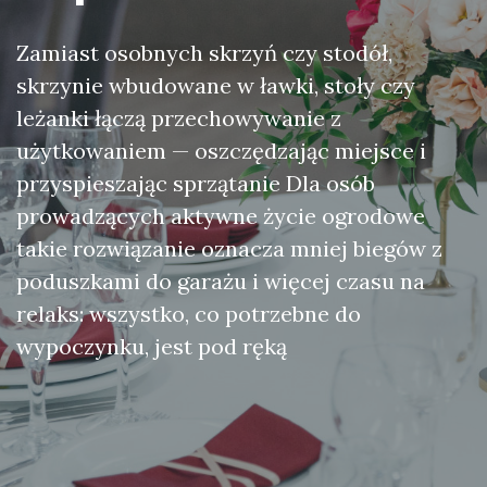
Zamiast osobnych skrzyń czy stodół,
skrzynie wbudowane w ławki, stoły czy
leżanki łączą przechowywanie z
użytkowaniem — oszczędzając miejsce i
przyspieszając sprzątanie Dla osób
prowadzących aktywne życie ogrodowe
takie rozwiązanie oznacza mniej biegów z
poduszkami do garażu i więcej czasu na
relaks: wszystko, co potrzebne do
wypoczynku, jest pod ręką